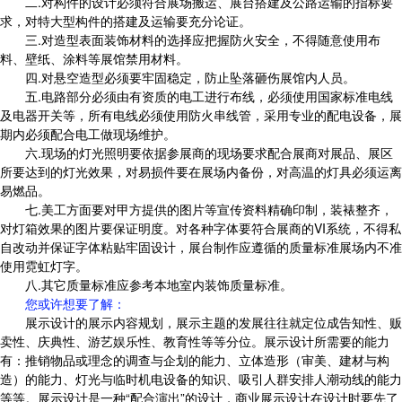
二.对构件的设计必须符合展场搬运、展台搭建及公路运输的指标要
求，对特大型构件的搭建及运输要充分论证。
三.对造型表面装饰材料的选择应把握防火安全，不得随意使用布
料、壁纸、涂料等展馆禁用材料。
四.对悬空造型必须要牢固稳定，防止坠落砸伤展馆内人员。
五.电路部分必须由有资质的电工进行布线，必须使用国家标准电线
及电器开关等，所有电线必须使用防火串线管，采用专业的配电设备，展
期内必须配合电工做现场维护。
六.现场的灯光照明要依据参展商的现场要求配合展商对展品、展区
所要达到的灯光效果，对易损件要在展场内备份，对高温的灯具必须运离
易燃品。
七.美工方面要对甲方提供的图片等宣传资料精确印制，装裱整齐，
对灯箱效果的图片要保证明度。对各种字体要符合展商的VI系统，不得私
自改动并保证字体粘贴牢固设计，展台制作应遵循的质量标准展场内不准
使用霓虹灯字。
八.其它质量标准应参考本地室内装饰质量标准。
您或许想要了解
：
展示设计的展示内容规划，展示主题的发展往往就定位成告知性、贩
卖性、庆典性、游艺娱乐性、教育性等等分位。展示设计所需要的能力
有：推销物品或理念的调查与企划的能力、立体造形（审美、建材与构
造）的能力、灯光与临时机电设备的知识、吸引人群安排人潮动线的能力
等等。展示设计是一种“配合演出”的设计，商业展示设计在设计时要先了