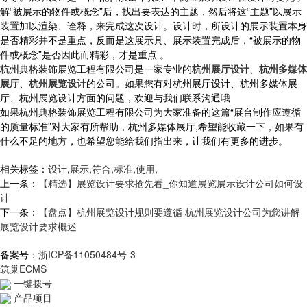
解“被展示的物件或概念”后，找出要表达的主题，然后将这“主题”以展示
装置加以渲染、诠释，来完成这次设计。设计时，所设计的展示装置本身
是否精彩并不是重点，反而是这展示具、展示装置完成后，“被展示的物
件或概念”是否因此而精彩，才是重点 。
杭州典格装饰展览工程有限公司是一家专业的
杭州展厅设计
、
杭州多媒体
展厅
、
杭州展览设计
的公司。如果您有对杭州展厅设计、杭州多媒体展
厅、杭州展览设计方面的问题，欢迎与我们联系沟通哦
如果杭州典格装饰展览工程有限公司为大家准备的这篇“展台制作应遵循
的质量标准”对大家有所帮助，
杭州多媒体展厅,
希望能收藏一下，如果有
什么不足的地方，也希望您能给我们指出来，让我们有更多的进步。
相关标签：
设计
,
展示
,
符合
,
标准
,
使用
,
上一条：
【精选】展览设计要求抢先看_你知道展览展示设计公司如何设
计
下一条：
【盘点】杭州展览设计规则要遵循 杭州展览设计公司为您讲解
展览设计要求概述
备案号：
浙ICP备11050484号-3
筑巢ECMS
一键拨号
产品项目