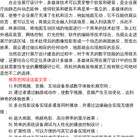
在企业展厅设计中，多媒体技术可以贯穿整个软装和硬装，是企业展
厅由静态向动态延伸，使得软装和硬装不再是单一孤立的，多媒体的出
现，使整个企业展厅充满了生机和活力，例如地面互动，它不仅能供观众
欣赏，更可以互动，将观众完全融入到该场景，融入到该展厅，乐此不
彼，终身回味。将地面互动区域的地面进行一个简单的技术处理，加上红
外感应装置、网络控制、灯光控制、软件的编辑等技术综合。当观众走进
展厅的该区域，技术处理后的图像投影形成一个动态的画面效应，营造出
效果。观众通过做出相应的任何动作，地面就会出现相应的反应。
当然在进行展厅设计建造的过程中，对于有关的数字技能的运用很关
键，还要结合公司定位具体设计多媒体，多媒体应用在展厅设计中的位置
这就需要找专业的
展馆设计
公司。而杭州典格装饰展览工程有限公司绝对
是您不二的选择。
推荐您阅读这篇文章：
1) 利用视频、音频、互动设备形成数字体验长廊空间；
2) 通过者通过触摸或动作，使数字视频、音频产生互动变化，达到
神奇的体验效果；
3) 多台投影设备实现多通道同时播放，并通过边缘融合实现无缝拼
接；
4) 超大画面、艳丽色彩、高分辨率的显示效果；
5) 简单的系统设备调试与人性化的播放控制设计；
6) 扩展性强，可以方便的与其它设备实现对接；